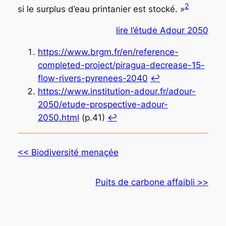
2
si le surplus d’eau printanier est stocké.
»
lire l’étude Adour 2050
https://www.brgm.fr/en/reference-
completed-project/piragua-decrease-15-
flow-rivers-pyrenees-2040
↩︎
https://www.institution-adour.fr/adour-
2050/etude-prospective-adour-
2050.html
(p.41)
↩︎
<< Biodiversité menaçée
Puits de carbone affaibli >>